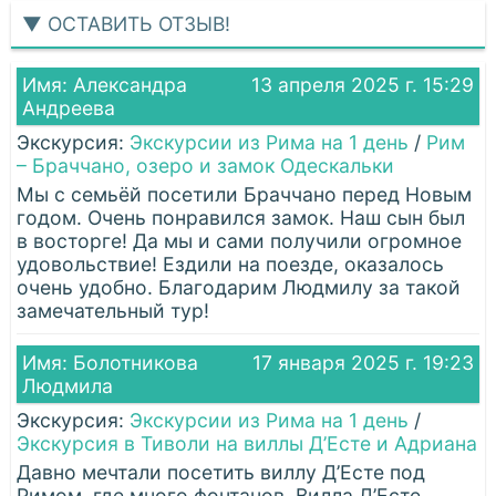
▼ ОСТАВИТЬ ОТЗЫВ!
Имя: Александра
13 апреля 2025 г. 15:29
Андреева
Экскурсия:
Экскурсии из Рима на 1 день
/
Рим
– Браччано, озеро и замок Одескальки
Мы с семьёй посетили Браччано перед Новым
годом. Очень понравился замок. Наш сын был
в восторге! Да мы и сами получили огромное
удовольствие! Ездили на поезде, оказалось
очень удобно. Благодарим Людмилу за такой
замечательный тур!
Имя: Болотникова
17 января 2025 г. 19:23
Людмила
Экскурсия:
Экскурсии из Рима на 1 день
/
Экскурсия в Тиволи на виллы Д’Есте и Адриана
Давно мечтали посетить виллу Д’Есте под
Римом, где много фонтанов. Вилла Д’Есте