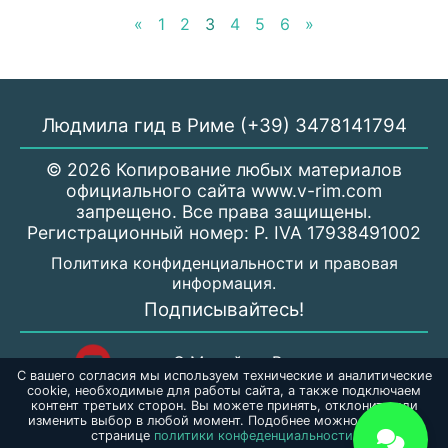
«
1
2
3
4
5
6
»
Людмила гид в Риме (+39) 3478141794
© 2026 Копирование любых материалов
официального сайта www.v-rim.com
запрещено. Все права защищены.
Регистрационный номер: P. IVA 17938491002
Политика конфиденциальности и правовая
информация.
Подписывайтесь!
С Милой по Риму
С вашего согласия мы используем технические и аналитические
cookie, необходимые для работы сайта, а также подключаем
контент третьих сторон. Вы можете принять, отклонить или
gidporimu_mila
изменить выбор в любой момент. Подобнее можно узнать на
странице
политики конфеденциальности.