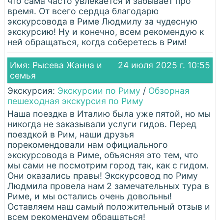
что сама часто увлекается и забывает про
время. От всего сердца благодарю
экскурсовода в Риме Людмилу за чудесную
экскурсию! Ну и конечно, всем рекомендую к
ней обращаться, когда соберетесь в Рим!
Имя: Рысева Жанна и
24 июля 2025 г. 10:55
семья
Экскурсия:
Экскурсии по Риму
/
Обзорная
пешеходная экскурсия по Риму
Наша поездка в Италию была уже пятой, но мы
никогда не заказывали услуги гидов. Перед
поездкой в Рим, наши друзья
порекомендовали нам официального
экскурсовода в Риме, объясняя это тем, что
мы сами не посмотрим город так, как с гидом.
Они оказались правы! Экскурсовод по Риму
Людмила провела нам 2 замечательных тура в
Риме, и мы остались очень довольны!
Оставляем наш самый положительный отзыв и
всем рекомендуем обращаться!