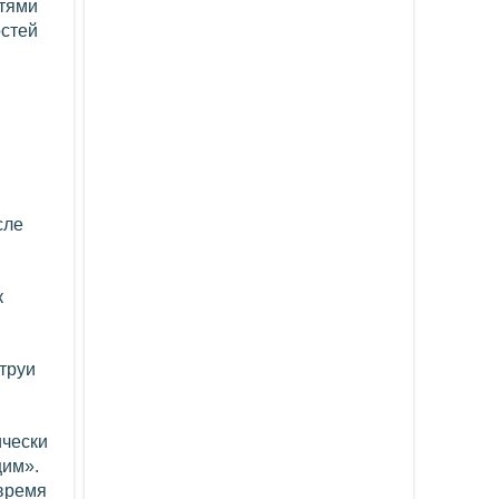
стями
остей
сле
к
труи
ически
щим».
 время