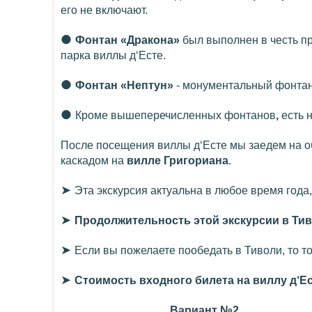
его не включают.
●
Фонтан «Дракона»
был выполнен в честь пр
парка виллы д‘Есте.
●
Фонтан «Нептун»
- монументальный фонтан
●
Кроме вышеперечисленных фонтанов
,
есть 
После посещения виллы д‘Есте мы заедем на 
каскадом на
вилле Григориана
.
➤
Эта экскурсия актуальна в любое время года,
➤
Продолжительность этой экскурсии в Тиво
➤
Если вы пожелаете пообедать в Тиволи, то то
➤
Стоимость входного билета на виллу д‘Ес
Вариант №2