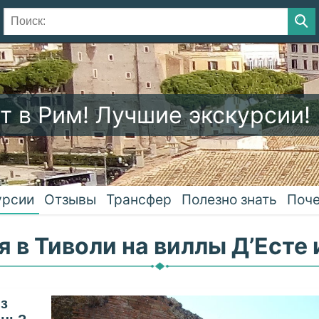
т в Рим! Лучшие экскурсии!
урсии
Отзывы
Трансфер
Полезно знать
Поче
 в Тиволи на виллы Д’Есте
из