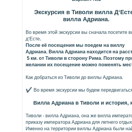
Экскурсия в Тиволи в
илла Д‘Ест
вилла Адриана.
Во время этой экскурсии вы сначала посетите в
д‘Есте
.
После её посещения мы поедем на виллу
Адриана. Вилла Адриана находится на расс
5 км. от Тиволи в сторону Рима. Поэтому пр
желании их посещение можно поменять мес
Как добраться из Тиволи до виллы Адриана.
✔
Во время экскурсии мы будем передвигатьс
Вилла Адриана в Тиволи и история,
Тиволи - вилла Адриана, она же вилла императ
приказу императора Адриана для летнего отдыха 
Именно на территории виллы Адриана были на