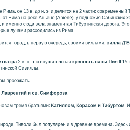
Рима, он 13 в. до н. э. и делится на 2 части: современный
. от Рима на реке Аньене (Aniene), у подножия Сабинских х
, и именно сюда вела знаменитая Тибуртинская дорога. Эт
торые лучами расходились из Рима.
вится город, в первую очередь, своими виллами:
вилла
Д’Е
итеатра
2 в. н. э. и внушительная
крепость папы Пия
II
15 
ртинской Сивиллы.
ам проезжать.
. Лаврентий и св. Симфороза
.
сновам тремя братьями:
Катиллом, Корасом и Тибуртом
. 
ироде, Тиволи был популярен и в древние времена. Здесь 