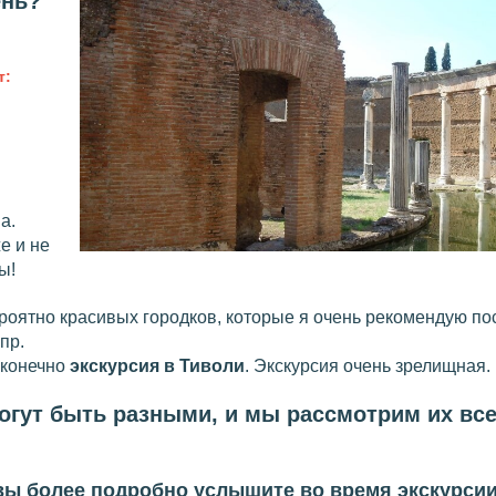
ень?
т:
а.
е и не
ы!
роятно красивых городков, которые я очень рекомендую пос
 пр.
 конечно
экскурсия в Тиволи
. Экскурсия очень зрелищная.
огут быть разными, и мы рассмотрим их все
вы более подробно услышите во время экскурсии