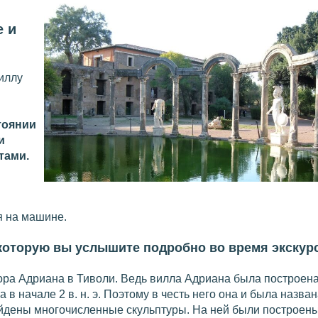
е и
иллу
тоянии
и
тами.
я на машине.
 которую вы услышите подробно во время экскур
ора Адриана в Тиволи. Ведь вилла Адриана была построена
в начале 2 в. н. э. Поэтому в честь него она и была назван
йдены многочисленные скульптуры. На ней были построен