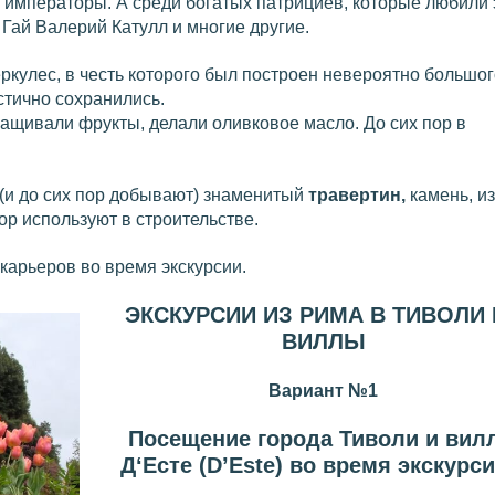
 императоры. А среди богатых патрициев, которые любили 
 Гай Валерий Катулл и многие другие.
ркулес, в честь которого был построен невероятно большог
стично сохранились.
ащивали фрукты, делали оливковое масло. До сих пор в
 (и до сих пор добывают) знаменитый
травертин,
камень, из
ор используют в строительстве.
карьеров во время экскурсии.
ЭКСКУРСИИ ИЗ РИМА В ТИВОЛИ 
ВИЛЛЫ
Вариант №1
Посещение города Тиволи и вил
Д‘Есте (D’Еste) во время экскурс