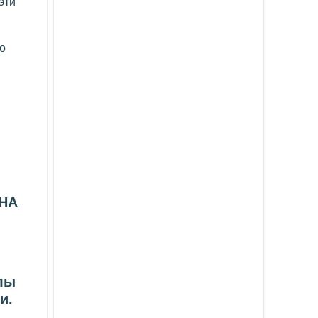
эти
о
НА
лы
ии.