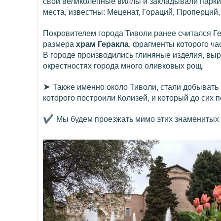
свои великолепные виллы и закладывали парки
места, известны: Меценат, Гораций, Проперций,
Покровителем города Тиволи ранее считался Ге
размера
храм Геракла
, фрагменты которого ча
В городе производились глиняные изделия, выр
окрестностях города много оливковых рощ.
➤
Также именно около Тиволи, стали добывать
которого построили Колизей, и который до сих п
✔
Мы будем проезжать мимо этих знаменитых 