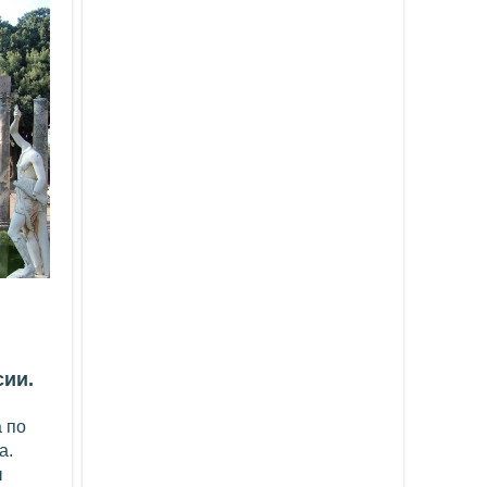
сии.
 по
а.
ы