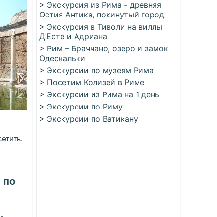
> Экскурсия из Рима - древняя
Остия Антика, покинутый город
> Экскурсия в Тиволи на виллы
Д’Есте и Адриана
> Рим – Браччано, озеро и замок
Одескальки
> Экскурсии по музеям Рима
> Посетим Колизей в Риме
> Экскурсии из Рима на 1 день
> Экскурсии по Риму
> Экскурсии по Ватикану
етить.
 по
.