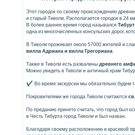
Этот городок по своему происхождению древнее 
и старый Тиволи. Располагается городок в 24 км
В более раннее время город назывался
Тибурт
одна из многочисленных консульских дорог, ко
В Тиволи проживает около 57000 жителей и сла
вилла Адриана и вилла Грегориана
.
Также в Тиволи есть развалины
древнего амф
Можно увидеть в Тиволи и античный храм Тибу
✔
Во время экскурсии мы обязательно будем т
Покровителями же города Тиволи считаются
св
По преданию принято считать, что город был о
в Честь Тибурта город Тиволи и был назван.
Благодаря своему расположению и красивой пр