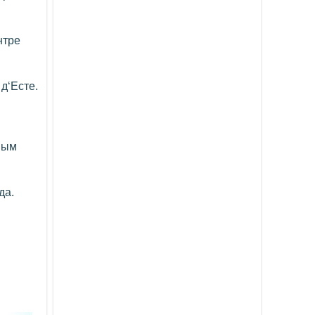
нтре
д‘Есте.
ным
да.