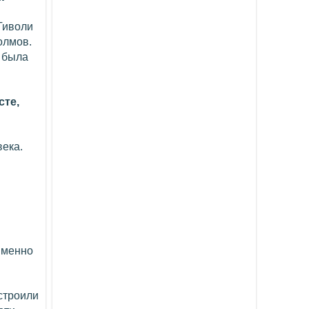
 Тиволи
олмов.
о была
сте,
века.
Именно
строили