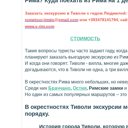
Рима? Куда поехать из Рима на 1 д
Заказать экскурсию в Тиволи с гидом Людмилой:
rometour.jimdo@gmail.com
или +393478141794, сай
www.v-rim.com
СТОИМОСТЬ
Такие вопросы туристы часто задают гиду, когда
планируют заказать выездную экскурсию из Рим
И когда они говорят: Тиволи - вилла, многие даж
догадываются, что в Тиволи не одна, а три вилл
В окрестностях Рима много небольших, но неве
Среди них
Браччано
,
Остия
, Римские замки
и
Но один из самых популярных маршрутов – это
В окрестностях
Тиволи экскурсии м
порядку.
История города Тиволи, которую 