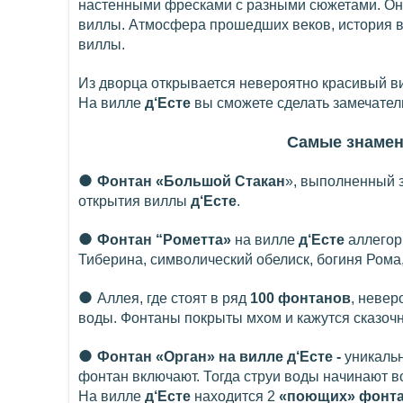
настенными фресками с разными сюжетами. Они
виллы. Атмосфера прошедших веков, история вл
виллы.
Из дворца открывается невероятно красивый ви
На вилле
д‘Есте
вы сможете сделать замечател
Самые знамен
●
Фонтан «Большой Стакан
», выполненный 
открытия виллы
д‘Есте
.
●
Фонтан “Рометта»
на вилле
д‘Есте
аллегор
Тиберина, символический обелиск, богиня Рома,
●
Аллея, где стоят в ряд
100 фонтанов
, невер
воды. Фонтаны покрыты мхом и кажутся сказо
●
Фонтан «Орган» на вилле д‘Есте
-
уникальн
фонтан включают. Тогда струи воды начинают 
На вилле
д‘Есте
находится 2
«поющих» фонт