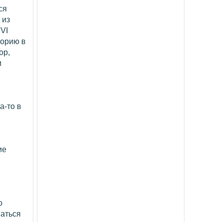
ся
 из
VI
торию в
ор,
м
а-то в
ие
о
ваться