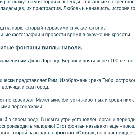
 расскажут нам истории и легенды, связанные с окрестно
адельцев, их пристрастия. Любовь и ненависть, история г
д на парк, который террасами спускается вниз.
ьные фотографии и провести время в окружении красоты.
итые фонтаны виллы Тиволи.
знаменитым Джан Лоренцо Бернини почти через 100 лет по
ически представляет Рим. Изображены: река Тибр, острово
 волчица и сам город.
оятно красивая. Маленькие фигурки животных и среди них с
чными персонажами.
ый в своем роде. В нем внутри установлен орган и период
воспроизводить мелодию! Этот фонтан называют еще «пою
ана»
, второй называется
фонтан «Совы»
, но в настоящее