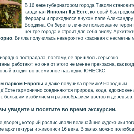
В 16 веке губернатором города Тиволи становит
кардинал
Ипполит
II
д‘Есте
, который был родом
Феррары и приходился внуком папе Александру 
Борджиа. Он берет в личное пользование терри
центре города и строит для себя виллу. Архитект
горио
. Вилла получилась невероятно красивая с несметны
изрядно пострадала, поэтому, ее пришлось серьезно
ны работают, но она от этого не менее прекрасна, как когд
который входит во всемирное наследие ЮНЕСКО.
м парком Европы
и даже получила премию! Народным
е д‘Есте гармонично соединяются природа, вода, вдохновен
у с большим изобилием и разнообразием цветов и деревьев.
 вы увидите и посетите во время экскурсии.
е дворец, который расписывали величайшие художники тог
ие архитектуры и живописи 16 века. В залах можно полюбо