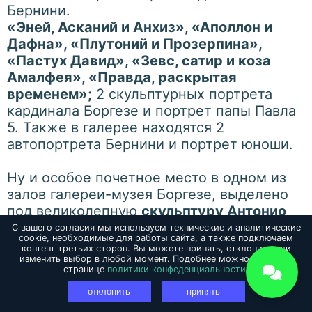
Бернини.
«Эней, Асканий и Анхиз», «Аполлон и
Дафна», «Плутоний и Прозерпина»,
«Пастух Давид», «Зевс, сатир и коза
Амалфея», «Правда, раскрытая
временем»;
2 скульптурных портрета
кардинала Боргезе и портрет папы Павла
5. Также в галерее находятся 2
автопортрета Бернини и портрет юноши.
Ну и особое почетное место в одном из
залов галереи-музея Боргезе, выделено
под великолепную
скульптуру Антонио
Кановы
.
С вашего согласия мы используем технические и аналитические
cookie, необходимые для работы сайта, а также подключаем
Сестра императора Наполеона Бонопарта
контент третьих сторон. Вы можете принять, отклонить или
Паолина, изображена как богиня Венера,
изменить выбор в любой момент. Подобнее можно узнать на
странице
политики конфеденциальности.
которая выиграла конкурс красоты на
отклонить
принять
Олимпе и получила приз яблоко.
С этой скульптурой связана