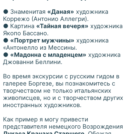
●
Знаменитая
«Даная»
художника
Коррежо (Антонио Аллегри).
●
Картина
«Тайная вечеря»
художника
Якопо Бассано.
●
«Портрет мужчины»
художника
«Антонелло из Мессины.
●
«Мадонна с младенцем»
художника
Джованни Беллини.
Во время экскурсии с русским гидом в
галерее Боргезе, вы познакомитесь с
творчеством не только итальянских
живописцев, но и с творчеством других
иностранных художников.
Как пример я могу привести
представителя немецкого Возрождения
Лукаса Кранаха Старшего
. Обожая