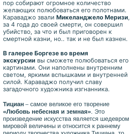
пор собирают огромное количество
желающих полюбоваться его полотнами.
Караваджо звали
Микеланджело Меризи
,
за 4 года до своей смерти, он совершил
убийство, за что и был приговорен к
смертной казни, но.. так и не был казнен.
В галерее Боргезе во время
экскурсии
вы сможете полюбоваться его
картинами. Они наполнены внутренним
светом, яркими вспышками и внутренней
силой. Караваджо получил славу
загадочного художника изгнанника.
–
Тициан
самое великое его творение
«Любовь небесная и земная»
. Это
произведение искусства является шедевром
мировой величины и относится к раннему
периоду творчества художника Тициана, то