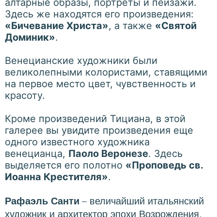
алтарные образы, портреты и пейзажи.
Здесь же находятся его произведения:
«Бичевание Христа»
, а также
«Святой
Доминик»
.
Венецианские художники были
великолепными колористами, ставящими
на первое место цвет, чувственность и
красоту.
Кроме произведений Тициана, в этой
галерее вы увидите произведения еще
одного известного художника
венецианца,
Паоло Веронезе
. Здесь
выделяется его полотно
«Проповедь св.
Иоанна Крестителя»
.
–
Рафаэль Санти
величайший итальянский
художник и архитектор эпохи Возрождения.