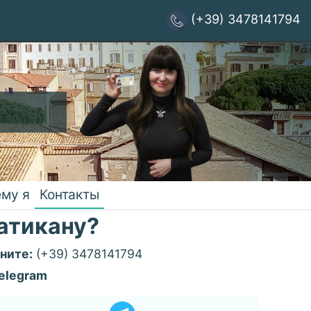
(+39) 3478141794
му я
Контакты
Ватикану?
ните:
(+39) 3478141794
telegram