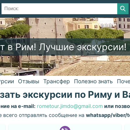
т в Рим! Лучшие экскурсии!
урсии
Отзывы
Трансфер
Полезно знать
Поче
зать экскурсии по Риму и 
ие на e-mail:
rometour.jimdo@gmail.com
или позво
е всего отправлять сообщение на
whatsapp/viber/