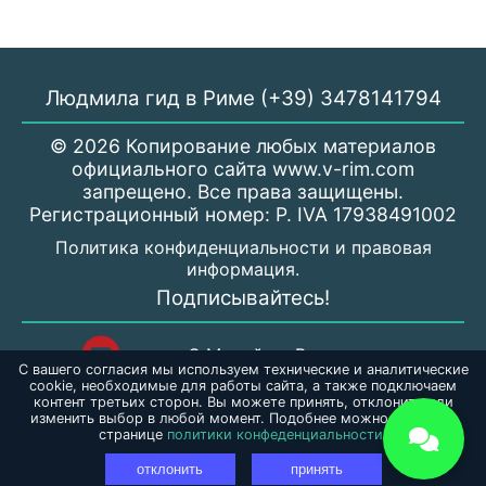
Людмила гид в Риме (+39) 3478141794
© 2026 Копирование любых материалов
официального сайта www.v-rim.com
запрещено. Все права защищены.
Регистрационный номер: P. IVA 17938491002
Политика конфиденциальности и правовая
информация.
Подписывайтесь!
С Милой по Риму
С вашего согласия мы используем технические и аналитические
cookie, необходимые для работы сайта, а также подключаем
контент третьих сторон. Вы можете принять, отклонить или
gidporimu_mila
изменить выбор в любой момент. Подобнее можно узнать на
странице
политики конфеденциальности.
Liudmilagidporimu
отклонить
принять