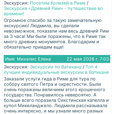
Экскурсия:
Посетим Колизей в Риме
/
Экскурсия «Древний Рим» - путешествие во
времени!
Огромное спасибо за такую замечательную
экскурсию! Людмила, вы сделали
невозможное, показали нам весь древний Рим
за 3 часа! Мы были поражены, что в Риме так
много древних монументов. Благодарим и
обязательно приедем еще!
Имя: Михелис Елена
22 мая 2026 г. 7:03
Экскурсия:
Экскурсии по Ватикану
/
Топ 4
лучшие индивидуальные экскурсии в Ватикане
Заказали услуги гида в Риме для тура по
собору святого Петра и окрестности. Были
очень поражены величием этого крошечного
государства. Понравилось невероятно. А
больше всего поразила Сикстинская капелла и
купол Микеланджело. Людмила рассказывала
очень интересно, и мы узнали много разных