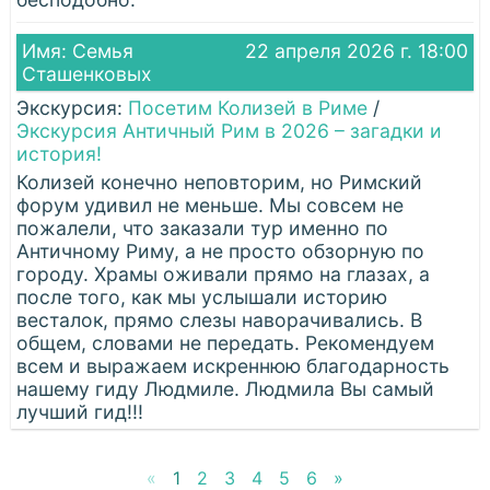
Имя: Семья
22 апреля 2026 г. 18:00
Сташенковых
Экскурсия:
Посетим Колизей в Риме
/
Экскурсия Античный Рим в 2026 – загадки и
история!
Колизей конечно неповторим, но Римский
форум удивил не меньше. Мы совсем не
пожалели, что заказали тур именно по
Античному Риму, а не просто обзорную по
городу. Храмы оживали прямо на глазах, а
после того, как мы услышали историю
весталок, прямо слезы наворачивались. В
общем, словами не передать. Рекомендуем
всем и выражаем искреннюю благодарность
нашему гиду Людмиле. Людмила Вы самый
лучший гид!!!
«
1
2
3
4
5
6
»