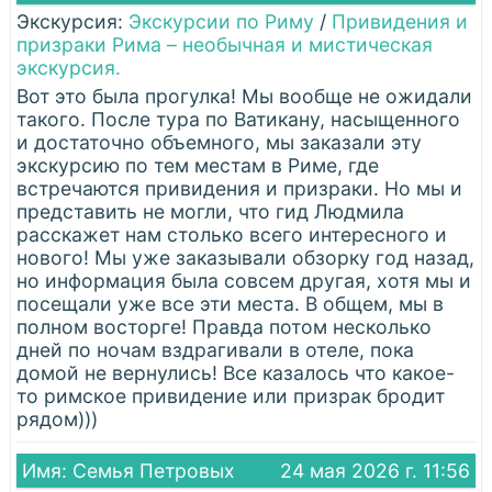
Экскурсия:
Экскурсии по Риму
/
Привидения и
призраки Рима – необычная и мистическая
экскурсия.
Вот это была прогулка! Мы вообще не ожидали
такого. После тура по Ватикану, насыщенного
и достаточно объемного, мы заказали эту
экскурсию по тем местам в Риме, где
встречаются привидения и призраки. Но мы и
представить не могли, что гид Людмила
расскажет нам столько всего интересного и
нового! Мы уже заказывали обзорку год назад,
но информация была совсем другая, хотя мы и
посещали уже все эти места. В общем, мы в
полном восторге! Правда потом несколько
дней по ночам вздрагивали в отеле, пока
домой не вернулись! Все казалось что какое-
то римское привидение или призрак бродит
рядом)))
Имя: Семья Петровых
24 мая 2026 г. 11:56