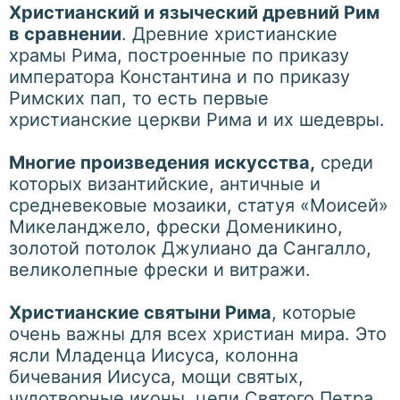
Христианский и языческий древний Рим
в сравнении
. Древние христианские
храмы Рима, построенные по приказу
императора Константина и по приказу
Римских пап, то есть первые
христианские церкви Рима и их шедевры.
Многие произведения искусства,
среди
которых византийские, античные и
средневековые мозаики, статуя «Моисей»
Микеланджело, фрески Доменикино,
золотой потолок Джулиано да Сангалло,
великолепные фрески и витражи.
Христианские святыни Рима
, которые
очень важны для всех христиан мира. Это
ясли Младенца Иисуса, колонна
бичевания Иисуса, мощи святых,
чудотворные иконы, цепи Святого Петра,