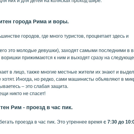
для них и для детей на колясках проход шире.
тен города Рима и воры.
ольшинстве городов, где много туристов, процветает здесь и
его это молодые девушки), заходят самыми последними в в
у, воришки прижимаются к ним и выходят сразу на следующ
ает в лицо, также многие местные жители их знают и выде
не хотят. Иногда, но редко, сами машинисты объявляют в ми
дываетесь – это слабая защита.
ещи никто не спасет!
ен Рим - проезд в час пик.
егать проезда в час пик. Это утреннее время
с 7:30 до 10: