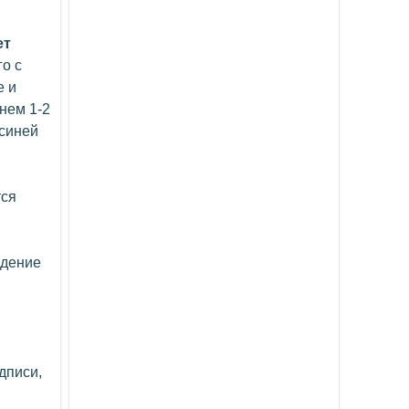
ет
о с
е и
нем 1-2
 синей
ся
едение
дписи,