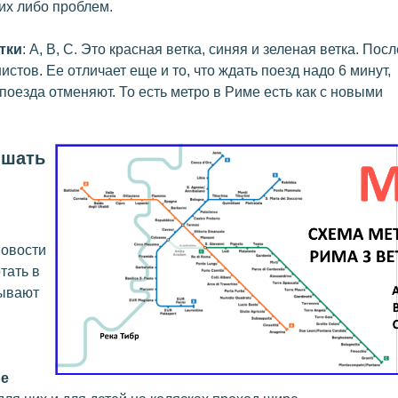
их либо проблем.
тки
: А, В, С. Это красная ветка, синяя и зеленая ветка. Пос
стов. Ее отличает еще и то, что ждать поезд надо 6 минут,
оезда отменяют. То есть метро в Риме есть как с новыми
ышать
новости
тать в
бывают
ые