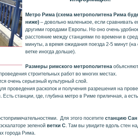
Метро Рима (схема метрополитена Рима буд
ниже)
– довольно маленькое, если сравнивать ег
другими городами Европы. Но оно очень удобно
расстояние между станциями по времени в сред
минуты, а время ожидания поезда 2-5 минут (на
ветке иногда дольше).
Размеры римского метрополитена
объясняют
роведения строительных работ во многих местах.
тся очень серьезный культурный слой.
для проведения раскопок и получения разрешения на пров
 Есть станции, где, глубина метро в Риме приличная, а есть
остопримечательностями. Для этого посетите
станцию Сан
 эскалаторе зеленой
ветки С
. Там вы увидите вдоль стен на
ах города Рима.