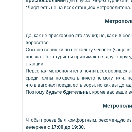
приспособления
для спуска. Через турникеты 
*Лифт есть не на всех станциях метрополитена.
Метрополи
Да, как не прискорбно это звучит, но, как и в б
воровство.
Обычно воришки по нескольку человек (чаще вс
поезда. Пока туристы прижимаются друг к друг
станции.
Персонал метрополитена почти всех воришек зн
среди толпы, но сделать ничего не могут или.. 
что в вагонах поезда есть воры, но как вы дога
Поэтому
будьте бдительны
, кроме вас ваши в
Метрополит
Чтобы проезд был комфортным, рекомендую изб
вечернее
с 17:00 до 19:30
.