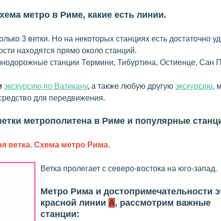
хема метро в Риме, какие есть линии
.
только 3 ветки. Но на некоторых станциях есть достаточно у
ости находятся прямо около станций.
знодорожные станции Термини, Тибуртина, Остиенце, Сан 
и
экскурсию по Ватикан
у
,
а также любую другую
экскурсию
, 
средство для передвижения.
ветки метрополитена в Риме и популярные станц
ая ветка. Схема метро Рима.
Ветка пролегает с северо-востока на юго-запад.
Метро Рима и достопримечательности э
красной линии
А
, рассмотрим важные
станции: