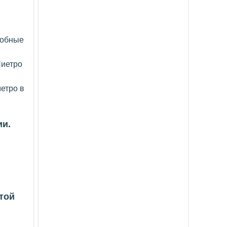
добные
Пиетро
метро в
ии.
той