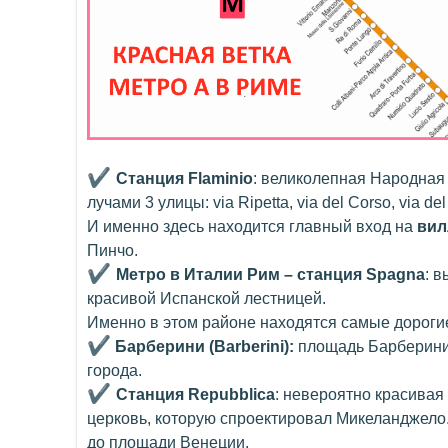
✔
Cтанция
Flaminio
: великолепная Народная 
лучами 3 улицы: via Ripetta, via del Corso, via de
И именно здесь находится главный вход на
вил
Пинчо.
✔
Метро в Италии Рим – станция Spagna
: 
красивой Испанской лестницей.
Именно в этом районе находятся самые дорогие
✔
Барберини (Barberini
):
площадь Барберини,
города.
✔
Cтанция
Repubblica
: невероятно красивая
церковь, которую спроектировал Микеланджело. 
до площади Венеции.