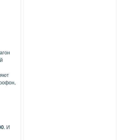
агон
ей
ляют
крофон,
00
. И