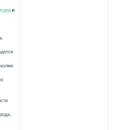
музеи
и
ь
одятся
 холме
но
ости
рода,