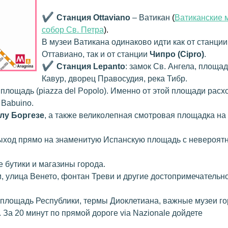
✔
Станция Ottaviano
– Ватикан
(
Ватиканские 
собор Св. Петра
).
В музеи Ватикана одинаково идти как от станции
Оттавиано, так и от станции
Чипро (Cipro)
.
✔
Станция Lepanto
: замок Св. Ангела, площад
Кавур, дворец Правосудия, река Тибр.
площадь (piazza del Popolo). Именно от этой площади расх
l Babuino.
лу Боргезе
, а также великолепная смотровая площадка на
выход прямо на знаменитую Испанскую площадь с невероят
 бутики и магазины города.
 улица Венето, фонтан Треви и другие достопримечательн
 площадь Республики, термы Диоклетиана, важные музеи го
За 20 минут по прямой дороге via Nazionale дойдете