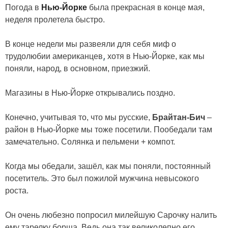
Погода в
Нью-Йорке
была прекрасная в конце мая,
неделя пролетела быстро.
В конце недели мы развеяли для себя миф о
,
трудолюбии американцев
хотя в Нью-Йорке, как мы
поняли, народ, в основном, приезжий.
Магазины в Нью-Йорке открывались поздно.
Конечно, учитывая то, что мы русские,
Брайтан-Бич
–
район в Нью-Йорке мы тоже посетили. Пообедали там
замечательно. Солянка и пельмени + компот.
Когда мы обедали, зашёл, как мы поняли, постоянный
посетитель. Это был пожилой мужчина невысокого
роста.
Он очень любезно попросил милейшую Сарочку налить
ему тарелку борща. Ведь она так великолепно его