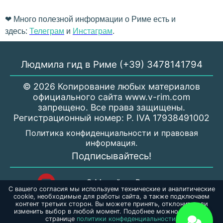
❤
Много полезной информации о Риме есть и
здесь:
Телеграм
и
Инстаграм
.
Людмила гид в Риме (+39) 3478141794
© 2026 Копирование любых материалов
официального сайта www.v-rim.com
запрещено. Все права защищены.
Регистрационный номер: P. IVA 17938491002
Политика конфиденциальности и правовая
информация.
Подписывайтесь!
С Милой по Риму
С вашего согласия мы используем технические и аналитические
cookie, необходимые для работы сайта, а также подключаем
контент третьих сторон. Вы можете принять, отклонить или
gidporimu_mila
изменить выбор в любой момент. Подобнее можно узнать на
странице
политики конфеденциальности.